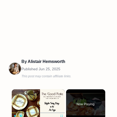
By
Alistair Hemsworth
Published
Jun 25, 2025
This post may contain affiliate links.
×
Now Playing