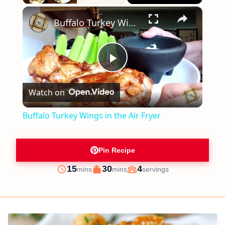
×
Play
Unmute
Fullscreen
Buffalo Turkey Wings in the Air Fryer
Play
Watch on
Video
Buffalo Turkey Wings in the Air Fryer
Pin Recipe
minutes
minutes
15
30
4
mins
mins
servings
Prep
Cook
Servings