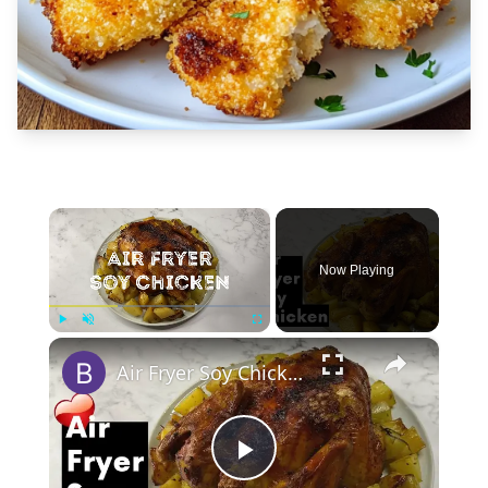
×
Now Playing
×
Play
Unmute
Fullscreen
Air Fryer Soy Chicken | Roast Chicken Recipe | Air Fryer Recipe
Play