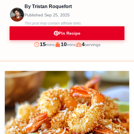
By
Tristan Roquefort
Published
Sep 25, 2025
This post may contain affiliate links.
Pin Recipe
minutes
minutes
15
10
4
mins
mins
servings
Prep
Cook
Servings