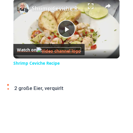
×
Play
Unmute
Fullscreen
Shrimp Ceviche Recipe
Play
Watch on
Video
Shrimp Ceviche Recipe
2 große Eier, verquirlt