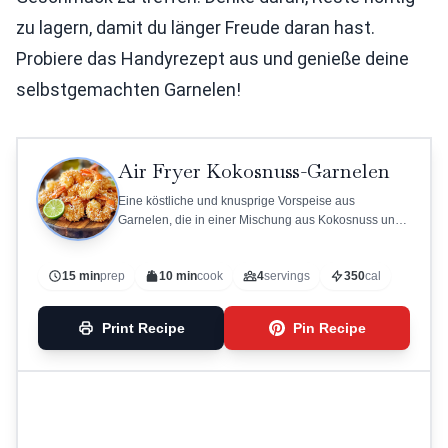
zu lagern, damit du länger Freude daran hast.
Probiere das Handyrezept aus und genieße deine
selbstgemachten Garnelen!
Air Fryer Kokosnuss-Garnelen
Eine köstliche und knusprige Vorspeise aus
Garnelen, die in einer Mischung aus Kokosnuss und
Panko-Semmelbröseln paniert sind.
15 min
prep
10 min
cook
4
servings
350
cal
Print Recipe
Pin Recipe