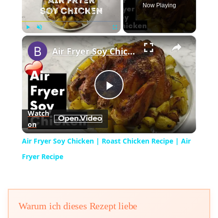
Now Playing
×
Play
Unmute
Fullscreen
Air Fryer Soy Chicken | Roast Chicken Recipe | Air Fryer Recipe
Play
Watch
on
Video
Air Fryer Soy Chicken | Roast Chicken Recipe | Air
Fryer Recipe
Warum ich dieses Rezept liebe