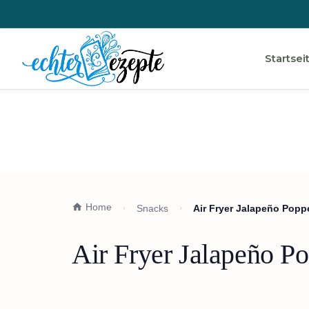
Startsei
Home
Snacks
Air Fryer Jalapeño Pop
Air Fryer Jalapeño P