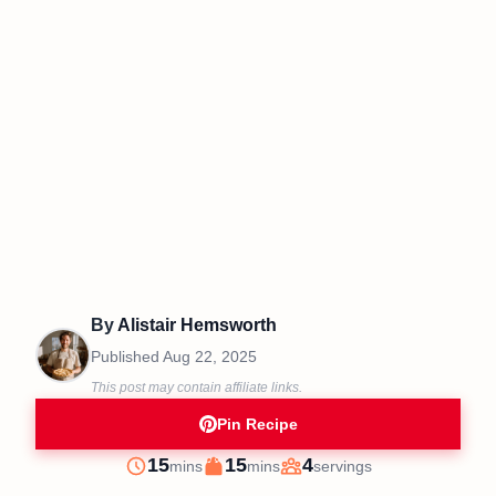
By
Alistair Hemsworth
Published
Aug 22, 2025
This post may contain affiliate links.
Pin Recipe
minutes
minutes
15
15
4
mins
mins
servings
Prep
Cook
Servings