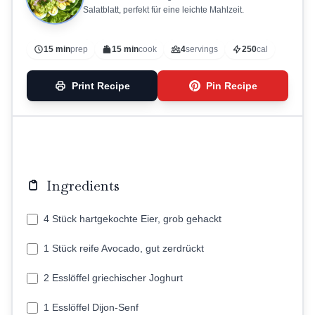
Salatblatt, perfekt für eine leichte Mahlzeit.
15 min
prep
15 min
cook
4
servings
250
cal
Print Recipe
Pin Recipe
Ingredients
4 Stück hartgekochte Eier, grob gehackt
1 Stück reife Avocado, gut zerdrückt
2 Esslöffel griechischer Joghurt
1 Esslöffel Dijon-Senf