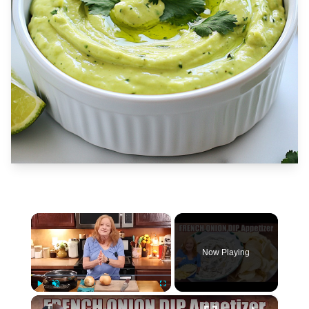
×
Now Playing
×
Play
Unmute
Fullscreen