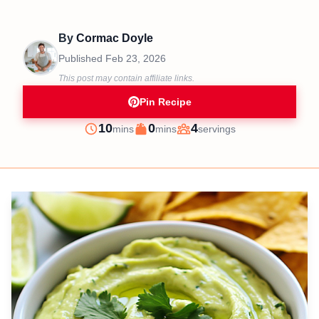
By
Cormac Doyle
Published
Feb 23, 2026
This post may contain affiliate links.
Pin Recipe
minutes
minutes
10
0
4
mins
mins
servings
Prep
Cook
Servings