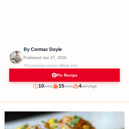
By
Cormac Doyle
Published
Jan 27, 2026
This post may contain affiliate links.
Pin Recipe
minutes
minutes
10
15
4
mins
mins
servings
Prep
Cook
Servings