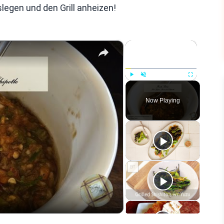
legen und den Grill anheizen!
×
×
Play
Unmute
Fullscreen
Now Playing
eo