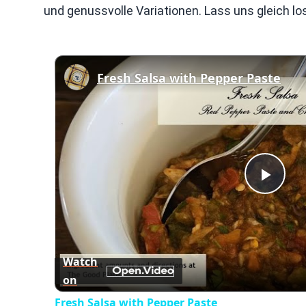
und genussvolle Variationen. Lass uns gleich los
Fresh Salsa with Pepper Paste
Play
Vid
Watch
on
Fresh Salsa with Pepper Paste