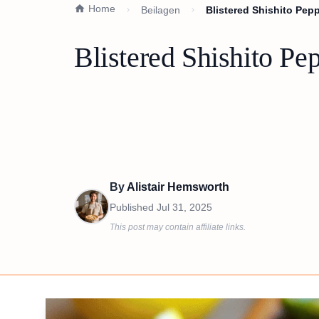
Home
Beilagen
Blistered Shishito Pep
Blistered Shishito Pe
By
Alistair Hemsworth
Published
Jul 31, 2025
This post may contain affiliate links.