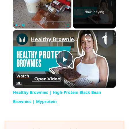
Now Playing
×
Play
Unmute
Fullscreen
Healthy Brownies | High-Protein Black Bean Brownies | Myprotein
Play
Watch
on
Video
Healthy Brownies | High-Protein Black Bean
Brownies | Myprotein