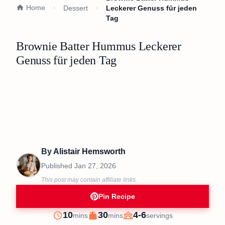
Home
Dessert
Leckerer Genuss für jeden
Tag
Brownie Batter Hummus Leckerer
Genuss für jeden Tag
By
Alistair Hemsworth
Published
Jan 27, 2026
This post may contain affiliate links.
Pin Recipe
minutes
minutes
10
30
4-6
mins
mins
servings
Prep
Cook
Servings