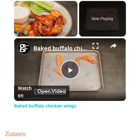
×
Now Playing
×
Play
Unmute
Fullscreen
Baked buffalo chicken wings
Play
Watch
on
Video
Baked buffalo chicken wings
Zutaten