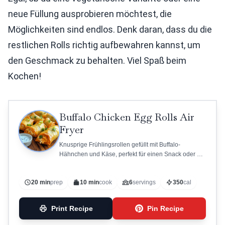
neue Füllung ausprobieren möchtest, die
Möglichkeiten sind endlos. Denk daran, dass du die
restlichen Rolls richtig aufbewahren kannst, um
den Geschmack zu behalten. Viel Spaß beim
Kochen!
Buffalo Chicken Egg Rolls Air
Fryer
Knusprige Frühlingsrollen gefüllt mit Buffalo-
Hähnchen und Käse, perfekt für einen Snack oder ein
Partygericht.
20 min
prep
10 min
cook
6
servings
350
cal
Print Recipe
Pin Recipe