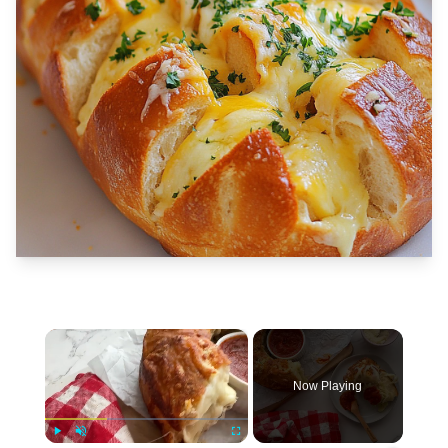
×
Now Playing