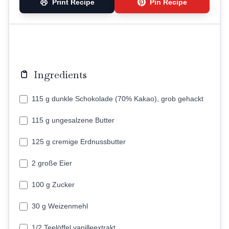
Print Recipe
Pin Recipe
Ingredients
115 g dunkle Schokolade (70% Kakao), grob gehackt
115 g ungesalzene Butter
125 g cremige Erdnussbutter
2 große Eier
100 g Zucker
30 g Weizenmehl
1/2 Teelöffel vanilleextrakt