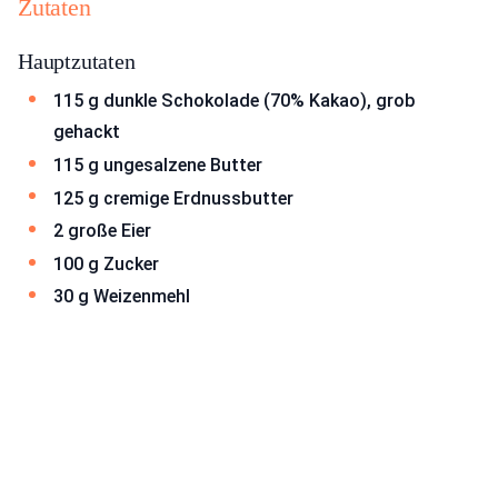
Zutaten
Hauptzutaten
115 g dunkle Schokolade (70% Kakao), grob
gehackt
115 g ungesalzene Butter
125 g cremige Erdnussbutter
2 große Eier
100 g Zucker
30 g Weizenmehl