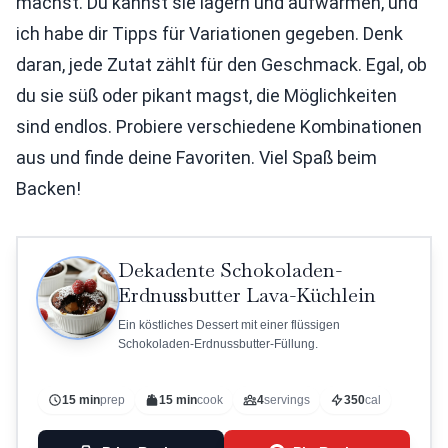
machst. Du kannst sie lagern und aufwärmen, und
ich habe dir Tipps für Variationen gegeben. Denk
daran, jede Zutat zählt für den Geschmack. Egal, ob
du sie süß oder pikant magst, die Möglichkeiten
sind endlos. Probiere verschiedene Kombinationen
aus und finde deine Favoriten. Viel Spaß beim
Backen!
Dekadente Schokoladen-
Erdnussbutter Lava-Küchlein
Ein köstliches Dessert mit einer flüssigen
Schokoladen-Erdnussbutter-Füllung.
15 min
prep
15 min
cook
4
servings
350
cal