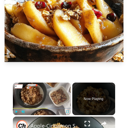
×
Now Playing
×
Play
Unmute
Fullscreen
Apple-Cinnamon Slow Cooker Steel-Cut Oatmeal Recipe