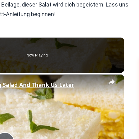
Beilage, dieser Salat wird dich begeistern. Lass uns
itt-Anleitung beginnen!
Now Playing
×
g Salad And Thank Us Later