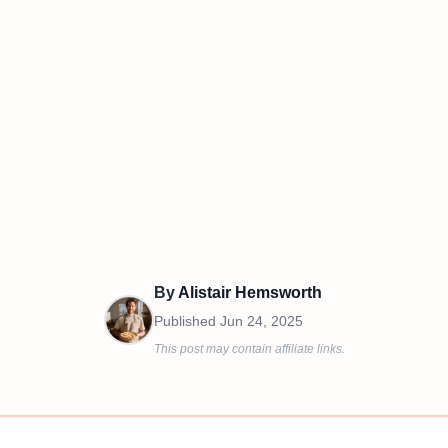
By
Alistair Hemsworth
Published
Jun 24, 2025
This post may contain affiliate links.