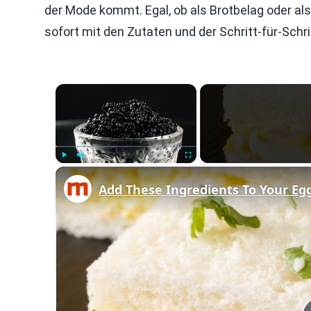
der Mode kommt. Egal, ob als Brotbelag oder als 
sofort mit den Zutaten und der Schritt-für-Schr
×
Play
Unmute
Fullscreen
Add These Ingredients To Your Eg