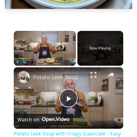
×
Now Playing
×
Play
Unmute
Fullscreen
Potato Leek Soup with Crispy Guanciale – Easy and Delicious Comfort Food!
Play
Watch on
Video
Potato Leek Soup with Crispy Guanciale – Easy