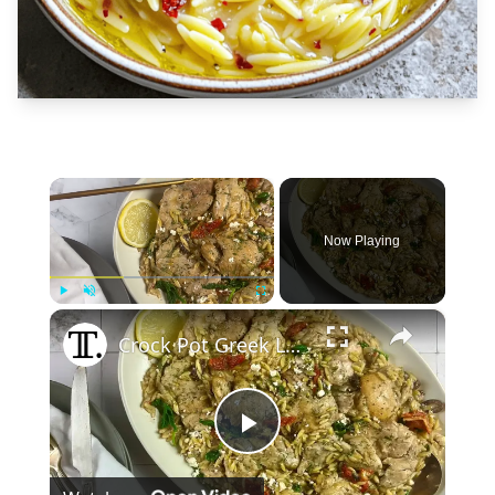
×
Now Playing
×
Play
Unmute
Fullscreen
Crock Pot Greek Lemon Chicken And Orzo Recipe
Play