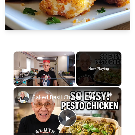
×
Now Playing
×
Play
Unmute
Fullscreen
Baked Basil Chicken
Play