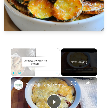
×
Now Playing
×
Play
Unmute
Fullscreen
Zucchini and tomato casserole with Parmesan topping