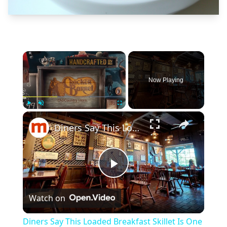
×
Now Playing
×
Play
Unmute
Fullscreen
Diners Say This Loaded Breakfast Skillet Is One Of The Best Things To Order At Cracker Barrel
Play
Watch on
Video
Diners Say This Loaded Breakfast Skillet Is One