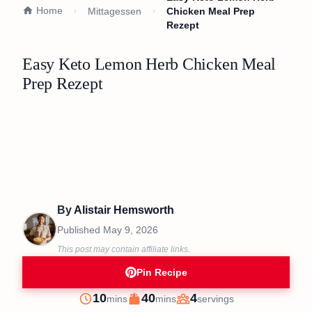
Home
Mittagessen
Chicken Meal Prep
Rezept
Easy Keto Lemon Herb Chicken Meal
Prep Rezept
By
Alistair Hemsworth
Published
May 9, 2026
This post may contain affiliate links.
Pin Recipe
minutes
minutes
10
40
4
mins
mins
servings
Prep
Cook
Servings