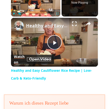
Now Playing
×
Play
Unmute
Fullscreen
Healthy and Easy Cauliflower Rice Recipe | Low-Carb & Keto-Friendly
Play
Watch
on
Video
Healthy and Easy Cauliflower Rice Recipe | Low-
Carb & Keto-Friendly
Warum ich dieses Rezept liebe