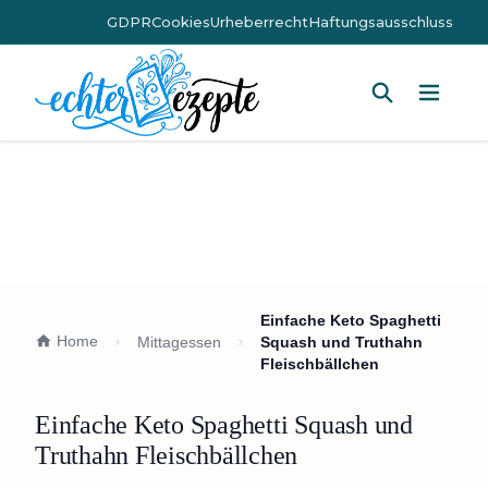
GDPR
Cookies
Urheberrecht
Haftungsausschluss
Hauptm
Einfache Keto Spaghetti
Home
Mittagessen
Squash und Truthahn
Fleischbällchen
Einfache Keto Spaghetti Squash und
Truthahn Fleischbällchen