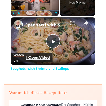
Now Playing
×
Play
Unmute
Fullscreen
Spaghetti with Shrimp and Scallops
Play
Watch
on
Video
Spaghetti with Shrimp and Scallops
Warum ich dieses Rezept liebe
Gesunde Kohlenhydrate:
Der Spaghetti-Kürbis