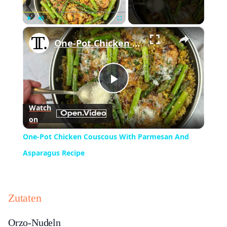
×
Play
Unmute
Fullscreen
One-Pot Chicken Couscous With Parmesan And Asparagus Recipe
Play
Watch
on
Video
One-Pot Chicken Couscous With Parmesan And
Asparagus Recipe
Zutaten
Orzo-Nudeln