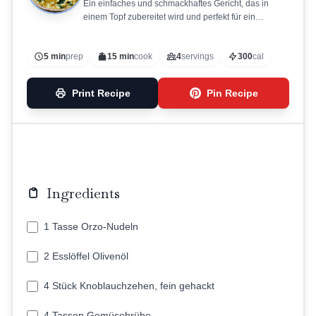
Ein einfaches und schmackhaftes Gericht, das in
einem Topf zubereitet wird und perfekt für ein
schnelles Abendessen ist.
5 min
prep
15 min
cook
4
servings
300
cal
Print Recipe
Pin Recipe
Ingredients
1 Tasse Orzo-Nudeln
2 Esslöffel Olivenöl
4 Stück Knoblauchzehen, fein gehackt
4 Tassen Gemüsebrühe