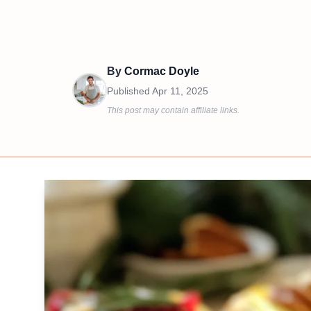
By
Cormac Doyle
Published
Apr 11, 2025
This post may contain affiliate links.