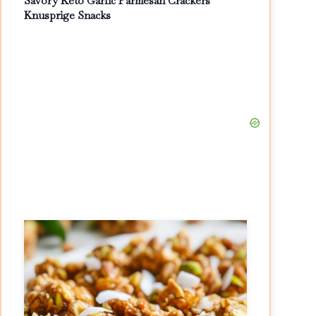
Savory Keto Garlic Parmesan Crackers
Knusprige Snacks