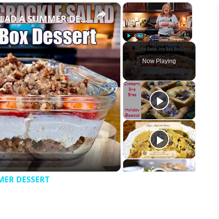
×
×
STRAWBERRY PRETZEL CRACKLE SALAD A SUMMER DESSERT
Play
Unmute
Fullscreen
Now Playing
eo
MER DESSERT