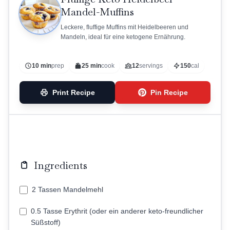
Mandel-Muffins
Leckere, fluffige Muffins mit Heidelbeeren und
Mandeln, ideal für eine ketogene Ernährung.
10 min
prep
25 min
cook
12
servings
150
cal
Print Recipe
Pin Recipe
Ingredients
2 Tassen Mandelmehl
0.5 Tasse Erythrit (oder ein anderer keto-freundlicher
Süßstoff)