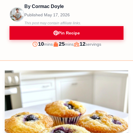
By
Cormac Doyle
Published
May 17, 2026
This post may contain affiliate links.
Pin Recipe
minutes
minutes
10
25
12
mins
mins
servings
Prep
Cook
Servings