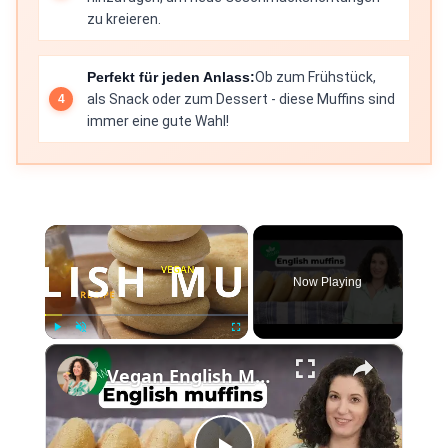
zu kreieren.
Perfekt für jeden Anlass:
Ob zum Frühstück,
als Snack oder zum Dessert - diese Muffins sind
immer eine gute Wahl!
×
Now Playing
×
Play
Unmute
Fullscreen
Vegan English Muffin Recipe