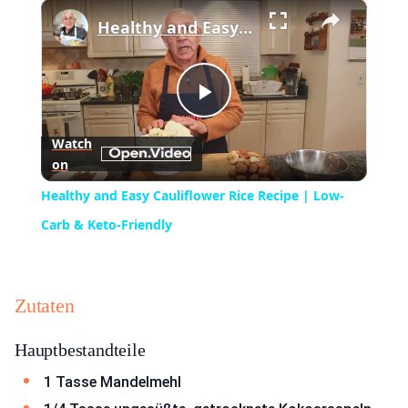
×
Play
Unmute
Fullscreen
Healthy and Easy Cauliflower Rice Recipe | Low-Carb & Keto-Friendly
Play
Watch
on
Video
Healthy and Easy Cauliflower Rice Recipe | Low-
Carb & Keto-Friendly
Zutaten
Hauptbestandteile
1 Tasse Mandelmehl