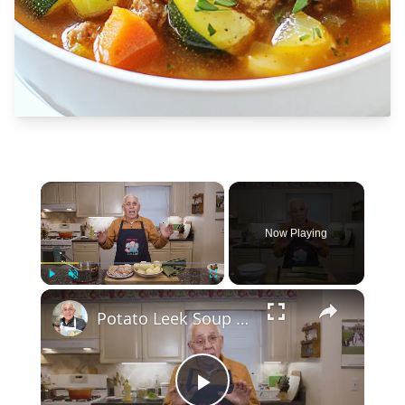
×
Now Playing
×
Play
Unmute
Fullscreen
Potato Leek Soup with Crispy Guanciale – Easy and Delicious Comfort Food!