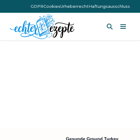
GDPR
Cookies
Urheberrecht
Haftungsausschluss
Hauptm
Gesunde Ground Turkey