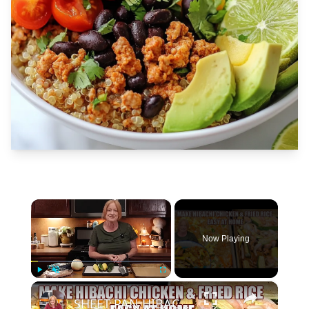
×
Now Playing
×
Play
Unmute
Fullscreen
SHEET PAN HIBACHI CHICKEN & FRIED RICE Easy Dinner Idea