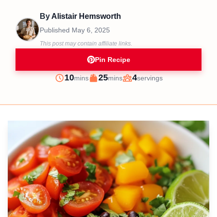
By
Alistair Hemsworth
Published
May 6, 2025
This post may contain affiliate links.
Pin Recipe
minutes
minutes
10
25
4
mins
mins
servings
Prep
Cook
Servings