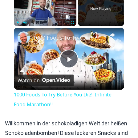
Now Playing
×
Play
Unmute
Fullscreen
1000 Foods To Try Before You Die!! Infinite Food Marathon!!
Play
Watch on
Video
1000 Foods To Try Before You Die!! Infinite
Food Marathon!!
Willkommen in der schokoladigen Welt der heißen
Schokoladenbomben! Diese leckeren Snacks sind