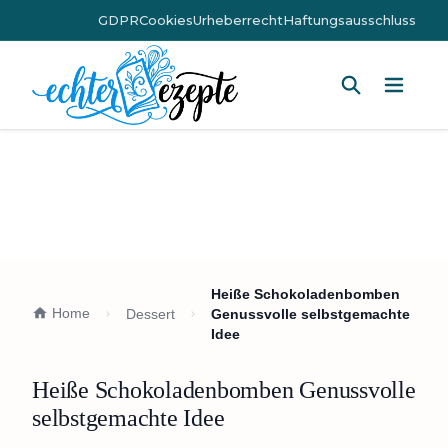
GDPR
Cookies
Urheberrecht
Haftungsausschluss
Hauptm
Heiße Schokoladenbomben
Home
Dessert
Genussvolle selbstgemachte
Idee
Heiße Schokoladenbomben Genussvolle
selbstgemachte Idee