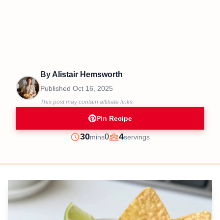
By
Alistair Hemsworth
Published
Oct 16, 2025
This post may contain affiliate links.
Pin Recipe
minutes
30
4
0
mins
servings
Prep
Servings