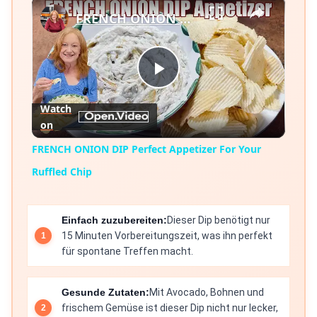
×
FRENCH ONION DIP Perfect Appetizer For Your Ruffled Chip
Play
Watch
on
Video
FRENCH ONION DIP Perfect Appetizer For Your
Ruffled Chip
Einfach zuzubereiten:
Dieser Dip benötigt nur
15 Minuten Vorbereitungszeit, was ihn perfekt
für spontane Treffen macht.
Gesunde Zutaten:
Mit Avocado, Bohnen und
frischem Gemüse ist dieser Dip nicht nur lecker,