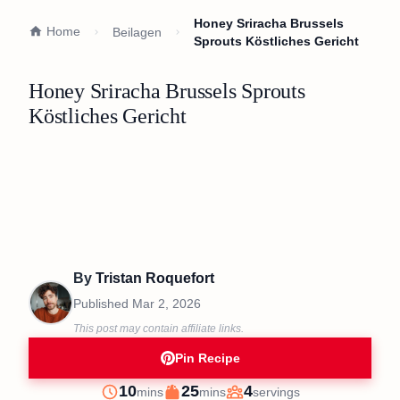
Honey Sriracha Brussels
Home
Beilagen
Sprouts Köstliches Gericht
Honey Sriracha Brussels Sprouts
Köstliches Gericht
By
Tristan Roquefort
Published
Mar 2, 2026
This post may contain affiliate links.
Pin Recipe
minutes
minutes
10
25
4
mins
mins
servings