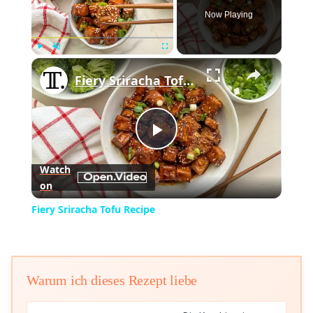
Now Playing
×
Play
Unmute
Fullscreen
Fiery Sriracha Tofu Recipe
Play
Watch
on
Video
Fiery Sriracha Tofu Recipe
Warum ich dieses Rezept liebe