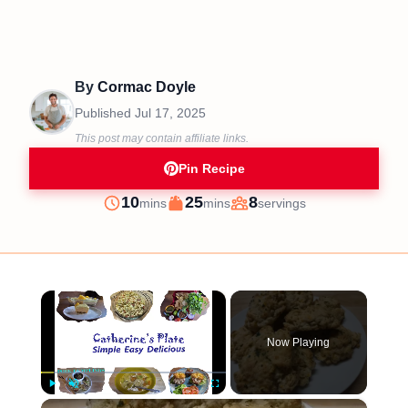
By
Cormac Doyle
Published
Jul 17, 2025
This post may contain affiliate links.
Pin Recipe
minutes
minutes
10
25
8
mins
mins
servings
Prep
Cook
Servings
×
Now Playing
×
Play
Unmute
Fullscreen