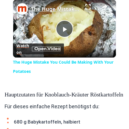
×
Play
Unmute
Fullscreen
The Huge Mistake You Could Be Making With Your Potatoes
Play
Watch
on
Video
The Huge Mistake You Could Be Making With Your
Potatoes
Hauptzutaten für Knoblauch-Kräuter Röstkartoffeln
Für dieses einfache Rezept benötigst du:
680 g Babykartoffeln, halbiert