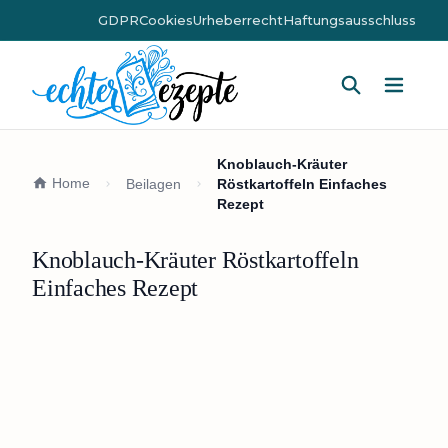
GDPR
Cookies
Urheberrecht
Haftungsausschluss
Hauptm
Knoblauch-Kräuter
Home
Beilagen
Röstkartoffeln Einfaches
Rezept
Knoblauch-Kräuter Röstkartoffeln
Einfaches Rezept