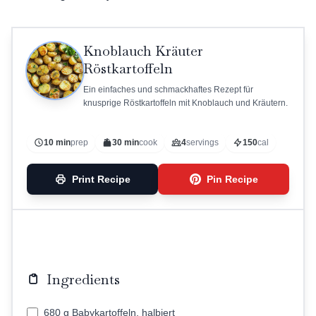
Knoblauch Kräuter
Röstkartoffeln
Ein einfaches und schmackhaftes Rezept für
knusprige Röstkartoffeln mit Knoblauch und Kräutern.
10 min
prep
30 min
cook
4
servings
150
cal
Print Recipe
Pin Recipe
Ingredients
680 g Babykartoffeln, halbiert