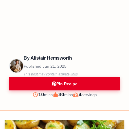
By
Alistair Hemsworth
Published
Jun 21, 2025
This post may contain affiliate links.
Pin Recipe
minutes
minutes
10
30
4
mins
mins
servings
Prep
Cook
Servings