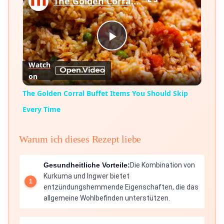
The Golden Corral Buffet Items You Should Skip Every Time
Play
Watch
on
Video
The Golden Corral Buffet Items You Should Skip
Every Time
Warum ich dieses Rezept liebe
Gesundheitliche Vorteile:
Die Kombination von
Kurkuma und Ingwer bietet
entzündungshemmende Eigenschaften, die das
allgemeine Wohlbefinden unterstützen.