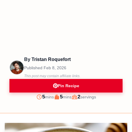
By
Tristan Roquefort
Published
Feb 8, 2026
This post may contain affiliate links.
Pin Recipe
minutes
minutes
5
5
2
mins
mins
servings
Prep
Cook
Servings