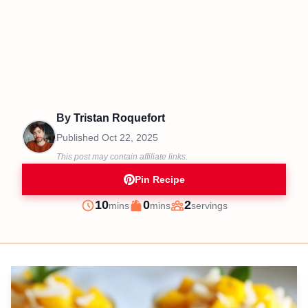
By
Tristan Roquefort
Published
Oct 22, 2025
This post may contain affiliate links.
Pin Recipe
minutes
minutes
10
0
2
mins
mins
servings
Prep
Cook
Servings