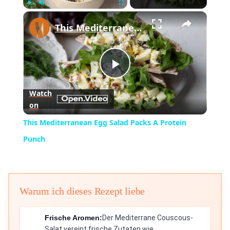
×
Play
Unmute
Fullscreen
This Mediterranean Egg Salad Packs A Protein Punch
Play
Watch
on
Video
This Mediterranean Egg Salad Packs A Protein
Punch
Warum ich dieses Rezept liebe
Frische Aromen:
Der Mediterrane Couscous-
Salat vereint frische Zutaten wie