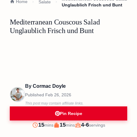
Home
Salate
Unglaublich Frisch und Bunt
Mediterranean Couscous Salad
Unglaublich Frisch und Bunt
By
Cormac Doyle
Published
Feb 26, 2026
This post may contain affiliate links.
Pin Recipe
minutes
minutes
15
15
4-6
mins
mins
servings
Prep
Cook
Servings