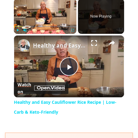
×
Now Playing
×
Play
Unmute
Fullscreen
Healthy and Easy Cauliflower Rice Recipe | Low-Carb & Keto-Friendly
Play
Watch
on
Video
Healthy and Easy Cauliflower Rice Recipe | Low-
Carb & Keto-Friendly