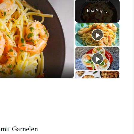
Play
Unmute
Fullscreen
Now Playing
eo
 mit Garnelen