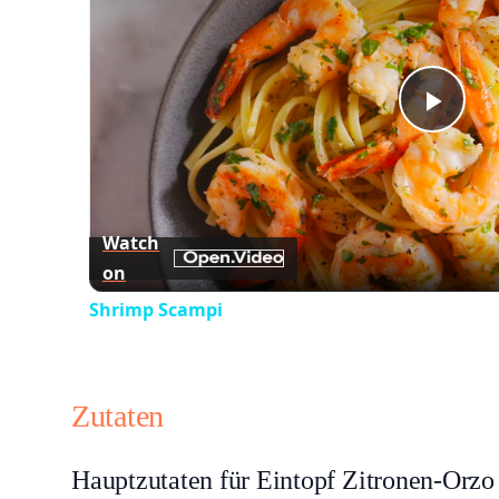
Play
Vid
Watch
on
Shrimp Scampi
Zutaten
Hauptzutaten für Eintopf Zitronen-Orzo