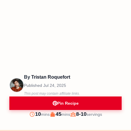
By
Tristan Roquefort
Published
Jul 24, 2025
This post may contain affiliate links.
Pin Recipe
minutes
minutes
10
45
8-10
mins
mins
servings
Prep
Cook
Servings