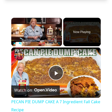
×
Now Playing
×
Play
Unmute
Fullscreen
PECAN PIE DUMP CAKE A 7 Ingredient Fall Cake Recipe
Play
Watch on
Video
PECAN PIE DUMP CAKE A 7 Ingredient Fall Cake
Recipe