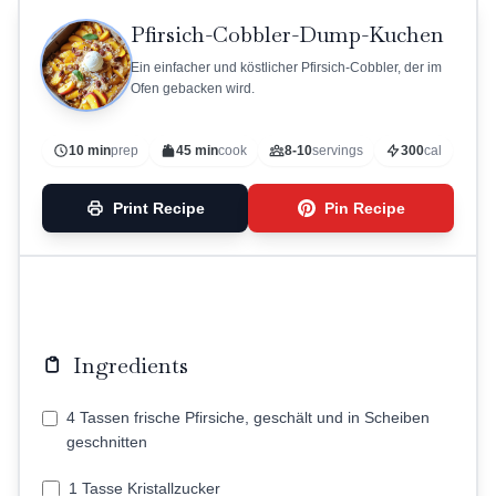
Pfirsich-Cobbler-Dump-Kuchen
Ein einfacher und köstlicher Pfirsich-Cobbler, der im
Ofen gebacken wird.
10 min
prep
45 min
cook
8-10
servings
300
cal
Print Recipe
Pin Recipe
Ingredients
4 Tassen frische Pfirsiche, geschält und in Scheiben
geschnitten
1 Tasse Kristallzucker