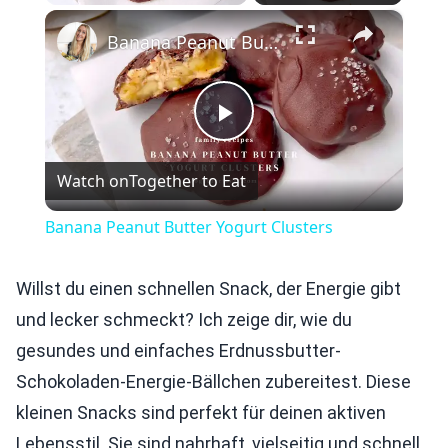
×
Play
Unmute
Fullscreen
Banana Peanut Butter Yogurt Clusters
Play
Watch on
Together to Eat
Video
Banana Peanut Butter Yogurt Clusters
Willst du einen schnellen Snack, der Energie gibt
und lecker schmeckt? Ich zeige dir, wie du
gesundes und einfaches Erdnussbutter-
Schokoladen-Energie-Bällchen zubereitest. Diese
kleinen Snacks sind perfekt für deinen aktiven
Lebensstil. Sie sind nahrhaft, vielseitig und schnell