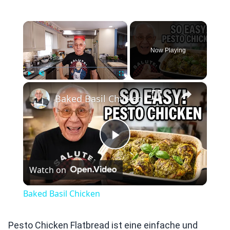
×
Now Playing
×
Play
Unmute
Fullscreen
Baked Basil Chicken
Play
Watch on
Video
Baked Basil Chicken
Pesto Chicken Flatbread ist eine einfache und