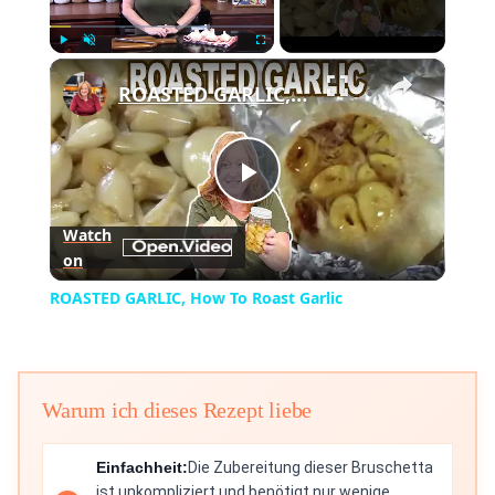
×
Play
Unmute
Fullscreen
ROASTED GARLIC, How To Roast Garlic
Play
Watch
on
Video
ROASTED GARLIC, How To Roast Garlic
Warum ich dieses Rezept liebe
Einfachheit:
Die Zubereitung dieser Bruschetta
ist unkompliziert und benötigt nur wenige