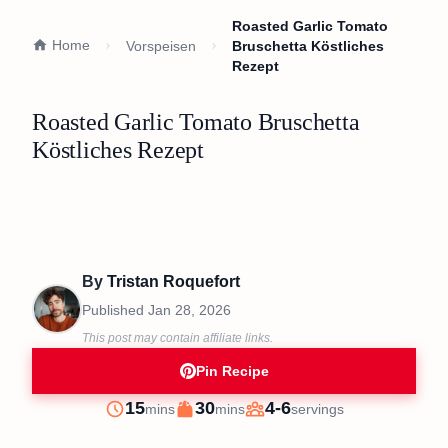
Roasted Garlic Tomato
Home
Vorspeisen
Bruschetta Köstliches
Rezept
Roasted Garlic Tomato Bruschetta
Köstliches Rezept
By
Tristan Roquefort
Published
Jan 28, 2026
This post may contain affiliate links.
Pin Recipe
minutes
minutes
15
30
4-6
mins
mins
servings
Prep
Cook
Servings