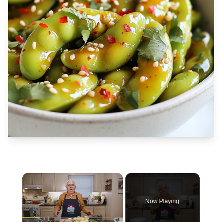
×
Now Playing