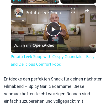
×
Play
Unmute
Fullscreen
Potato Leek Soup with Crispy Guanciale – Easy and Delicious Comfort Food!
Play
Watch on
Video
Potato Leek Soup with Crispy Guanciale – Easy
and Delicious Comfort Food!
Entdecke den perfekten Snack für deinen nächsten
Filmabend – Spicy Garlic Edamame! Diese
schmackhaften, leicht würzigen Bohnen sind
einfach zuzubereiten und vollgepackt mit