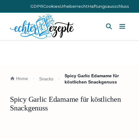
GDPR
Cookies
Urheberrecht
Haftungsausschluss
Hauptm
Spicy Garlic Edamame für
Home
Snacks
köstlichen Snackgenuss
Spicy Garlic Edamame für köstlichen
Snackgenuss