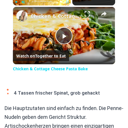
×
Play
Unmute
Fullscreen
Chicken & Cottage Cheese Pasta Bake
Play
Watch on
Together to Eat
Video
Chicken & Cottage Cheese Pasta Bake
4 Tassen frischer Spinat, grob gehackt
Die Hauptzutaten sind einfach zu finden. Die Penne-
Nudeln geben dem Gericht Struktur.
Artischockenherzen bringen einen einzigartigen