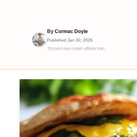
By
Cormac Doyle
Published
Jan 30, 2026
This post may contain affiliate links.