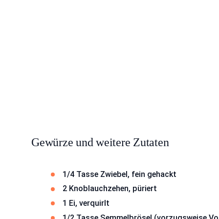
Gewürze und weitere Zutaten
1/4 Tasse Zwiebel, fein gehackt
2 Knoblauchzehen, püriert
1 Ei, verquirlt
1/2 Tasse Semmelbrösel (vorzugsweise Vol