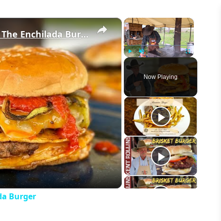
×
×
The BEST Burger I've Ever Made! | The Enchilada Burger
Play
Unmute
Fullscreen
Now Playing
eo
da Burger