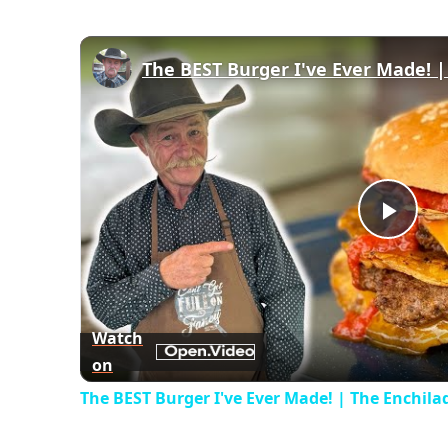
Play
Vid
Watch
on
The BEST Burger I've Ever Made! | The Enchila