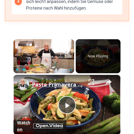
sich leicht anpassen, indem Sie Gemüse oder
Proteine nach Wahl hinzufügen.
×
Now Playing
×
Play
Unmute
Fullscreen
Pasta Primavera – The Spring Pasta That’s Ready in 20 Minutes!
Play
Watch
on
Video