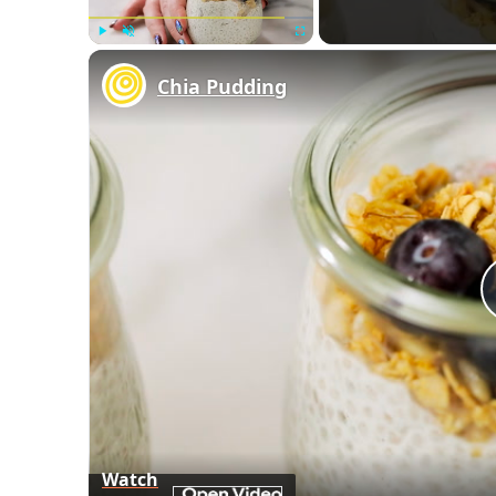
Play
Unmute
Fullscreen
Chia Pudding
Watch