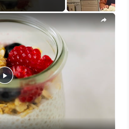
×
Play
Video