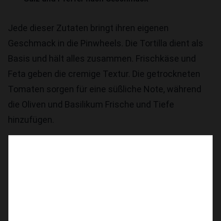
Jede dieser Zutaten bringt ihren eigenen
Geschmack in die Pinwheels. Die Tortilla dient als
Basis und hält alles zusammen. Frischkäse und
Feta geben die cremige Textur. Die getrockneten
Tomaten sorgen für eine süßliche Note, während
die Oliven und Basilikum Frische und Tiefe
hinzufügen.