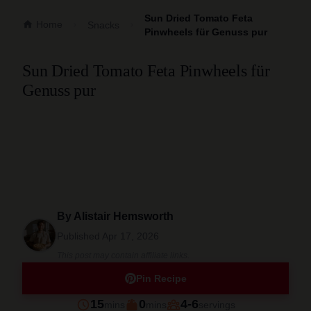
Sun Dried Tomato Feta
Home
Snacks
Pinwheels für Genuss pur
Sun Dried Tomato Feta Pinwheels für
Genuss pur
By
Alistair Hemsworth
Published
Apr 17, 2026
This post may contain affiliate links.
Pin Recipe
minutes
minutes
15
0
4-6
mins
mins
servings