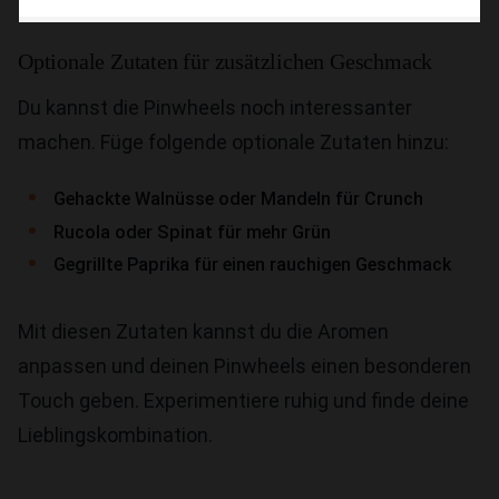
Optionale Zutaten für zusätzlichen Geschmack
Du kannst die Pinwheels noch interessanter
machen. Füge folgende optionale Zutaten hinzu:
Gehackte Walnüsse oder Mandeln für Crunch
Rucola oder Spinat für mehr Grün
Gegrillte Paprika für einen rauchigen Geschmack
Mit diesen Zutaten kannst du die Aromen
anpassen und deinen Pinwheels einen besonderen
Touch geben. Experimentiere ruhig und finde deine
Lieblingskombination.