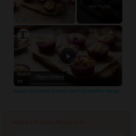
Now Playing
×
Play
Unmute
Fullscreen
Savory Sun-Dried Tomato And Feta Muffins Recipe
Play
Watch
on
Video
Savory Sun-Dried Tomato And Feta Muffins Recipe
Warum ich dieses Rezept liebe