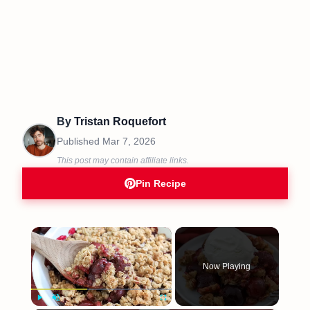
By
Tristan Roquefort
Published
Mar 7, 2026
This post may contain affiliate links.
Pin Recipe
×
Now Playing