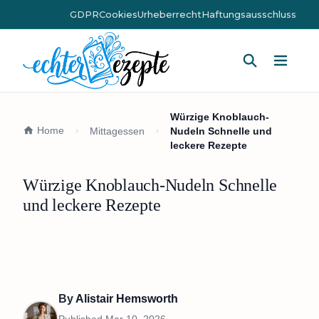
GDPR
Cookies
Urheberrecht
Haftungsausschluss
Hauptm
Würzige Knoblauch-
Home
Mittagessen
Nudeln Schnelle und
leckere Rezepte
Würzige Knoblauch-Nudeln Schnelle
und leckere Rezepte
By
Alistair Hemsworth