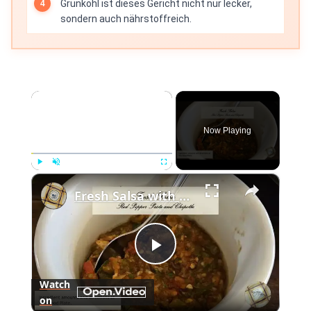
Grünkohl ist dieses Gericht nicht nur lecker,
sondern auch nährstoffreich.
×
Now Playing
×
Play
Unmute
Fullscreen
Fresh Salsa with Pepper Paste
Play
Watch
on
Video